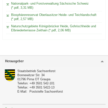
Nationalpark- und Forstverwaltung Sächsische Schweiz
(*.pdf, 3,31 MB)
Biosphärenreservat Oberlausitzer Heide- und Teichlandschaft
(*.pdf, 2,57 MB)
Naturschutzgebiete Königsbrücker Heide, Gohrischheide und
Elbniederterrasse Zeithain (*.pdf, 2,06 MB)
Footer-
Herausgeber
Bereich
Staatsbetrieb Sachsenforst
Bonnewitzer Str. 34
01796
Pirna OT Graupa
Telefon:
+49 3501 542-101
Telefax:
+49 3501 5422-13
E-Mail:
Poststelle Sachsenforst