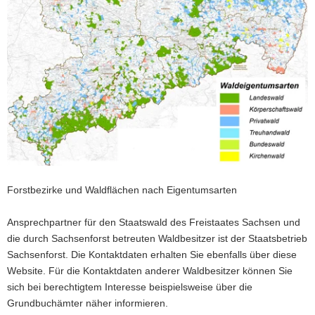
a
v
i
g
a
t
i
o
n
Forstbezirke und Waldflächen nach Eigentumsarten
Ansprechpartner für den Staatswald des Freistaates Sachsen und
die durch Sachsenforst betreuten Waldbesitzer ist der Staatsbetrieb
Sachsenforst. Die Kontaktdaten erhalten Sie ebenfalls über diese
Website. Für die Kontaktdaten anderer Waldbesitzer können Sie
sich bei berechtigtem Interesse beispielsweise über die
Grundbuchämter näher informieren.