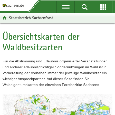
P
P
H
W
F
o
o
a
e
o
r
r
u
i
o
Staatsbetrieb Sachsenforst
t
t
p
t
t
a
a
t
e
e
l
l
i
r
r
Übersichtskarten der
Hauptinhalt
ü
n
n
e
-
Waldbesitzarten
b
a
h
I
B
e
v
a
n
e
r
i
l
f
r
Für die Abstimmung und Erlaubnis organisierter Veranstaltungen
g
g
t
o
e
und anderer erlaubnispflichtiger Sondernutzungen im Wald ist in
r
a
r
i
Vorbereitung der Vorhaben immer der jeweilige Waldbesitzer ein
e
t
m
c
wichtiger Ansprechpartner. Auf dieser Seite finden Sie
i
i
a
h
Waldeigentumskarten der einzelnen Forstbezirke Sachsens.
f
o
t
e
n
i
n
o
d
n
e
N