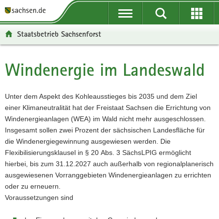
P
P
H
F
o
o
a
o
r
r
u
o
Staatsbetrieb Sachsenforst
t
t
p
t
a
a
t
e
l
l
i
r
Windenergie im Landeswald
Hauptinhalt
ü
n
n
-
b
a
h
B
e
v
a
e
Unter dem Aspekt des Kohleausstieges bis 2035 und dem Ziel
r
i
l
r
einer Klimaneutralität hat der Freistaat Sachsen die Errichtung von
g
g
t
e
Windenergieanlagen (WEA) im Wald nicht mehr ausgeschlossen.
r
a
i
Insgesamt sollen zwei Prozent der sächsischen Landesfläche für
e
t
c
die Windenergiegewinnung ausgewiesen werden. Die
i
i
h
Flexibilisierungsklausel in § 20 Abs. 3 SächsLPIG ermöglicht
f
o
hierbei, bis zum 31.12.2027 auch außerhalb von regionalplanerisch
e
n
ausgewiesenen Vorranggebieten Windenergieanlagen zu errichten
n
oder zu erneuern.
d
Voraussetzungen sind
e
N