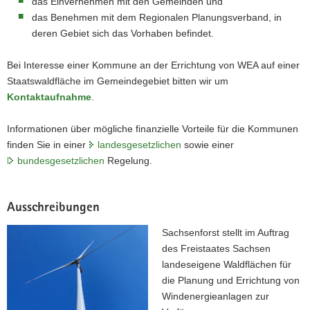
das Einvernehmen mit den Gemeinden und
a
das Benehmen mit dem Regionalen Planungsverband, in
v
deren Gebiet sich das Vorhaben befindet.
i
g
Bei Interesse einer Kommune an der Errichtung von WEA auf einer
a
Staatswaldfläche im Gemeindegebiet bitten wir um
t
Kontaktaufnahme
.
i
o
Informationen über mögliche finanzielle Vorteile für die Kommunen
n
finden Sie in einer
landesgesetzlichen
sowie einer
bundesgesetzlichen
Regelung.
Ausschreibungen
Sachsenforst stellt im Auftrag
des Freistaates Sachsen
landeseigene Waldflächen für
die Planung und Errichtung von
Windenergieanlagen zur