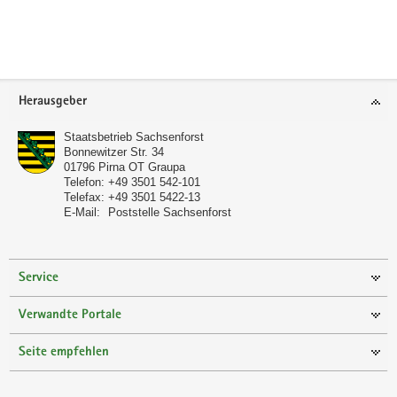
a
v
i
g
Footer-
a
Herausgeber
Bereich
t
Staatsbetrieb Sachsenforst
i
Bonnewitzer Str. 34
o
01796
Pirna OT Graupa
Telefon:
+49 3501 542-101
n
Telefax:
+49 3501 5422-13
E-Mail:
Poststelle Sachsenforst
Service
Verwandte Portale
Seite empfehlen