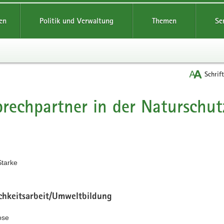
reifende
en
Politik und Verwaltung
Themen
Se
Schrif
rechpartner in der Naturschut
t
Starke
ichkeitsarbeit/Umweltbildung
ose