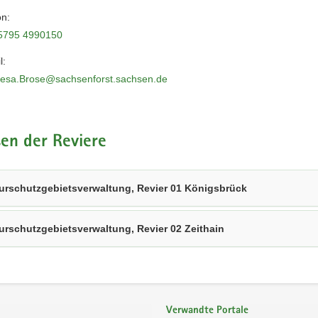
on:
5795 4990150
l:
resa.Brose@sachsenforst.sachsen.de
en der Reviere
urschutzgebietsverwaltung, Revier 01 Königsbrück
urschutzgebietsverwaltung, Revier 02 Zeithain
Verwandte Portale