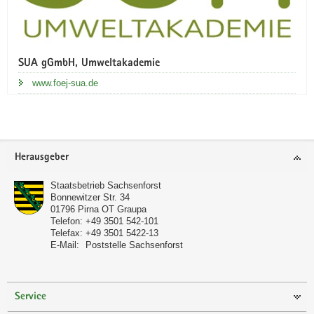
SUA gGmbH, Umweltakademie
www.foej-sua.de
Footer-
Herausgeber
Bereich
Staatsbetrieb Sachsenforst
Bonnewitzer Str. 34
01796
Pirna OT Graupa
Telefon:
+49 3501 542-101
Telefax:
+49 3501 5422-13
E-Mail:
Poststelle Sachsenforst
Service