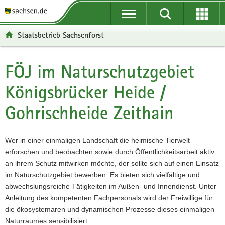
P
P
H
W
F
o
o
a
e
o
r
r
u
i
o
Staatsbetrieb Sachsenforst
t
t
p
t
t
a
a
t
e
e
l
l
i
r
r
FÖJ im Naturschutzgebiet
Hauptinhalt
ü
n
n
e
-
Königsbrücker Heide /
b
a
h
I
B
e
v
a
n
e
Gohrischheide Zeithain
r
i
l
f
r
g
g
t
o
e
r
a
r
i
Wer in einer einmaligen Landschaft die heimische Tierwelt
e
t
m
c
erforschen und beobachten sowie durch Öffentlichkeitsarbeit aktiv
i
i
a
h
an ihrem Schutz mitwirken möchte, der sollte sich auf einen Einsatz
f
o
t
im Naturschutzgebiet bewerben. Es bieten sich vielfältige und
e
n
i
abwechslungsreiche Tätigkeiten im Außen- und Innendienst. Unter
n
o
Anleitung des kompetenten Fachpersonals wird der Freiwillige für
d
n
die ökosystemaren und dynamischen Prozesse dieses einmaligen
e
Naturraumes sensibilisiert.
N