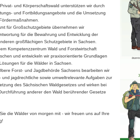
Privat- und Körperschaftswald unterstützen wir durch
tungs- und Fortbildungsangebote und die Umsetzung
 Fördermaßnahmen.
Amt für Großschutzgebiete übernehmen wir
ntwortung für die Bewahrung und Entwicklung der
he
nderen großflächigen Schutzgebiete in Sachsen.
tschaftung.
dem Kompetenzzentrum Wald und Forstwirtschaft
rschen und entwickeln wir praxisorientierte Grundlagen
Lösungen für die Wälder in Sachsen.
Obere Forst- und Jagdbehörde Sachsens bearbeiten wir
t- und jagdrechtliche sowie umweltrelevante Aufgaben zur
tzung des Sächsischen Waldgesetzes und wirken bei
Durchführung anderer den Wald berührender Gesetze
Sie die Wälder von morgen mit - wir freuen uns auf Ihre
g!