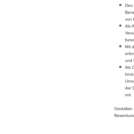
Lösungen
Den 
und
Bera
Konzepte
von
für
Als 
eine
Vera
ökologisc
beso
Waldbewir
Mit 
erfo
und 
Als 
fors
Umse
der 
mit.
Gestalten 
Bewerbun