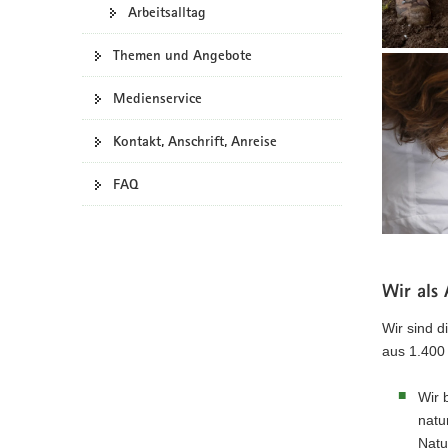
für
Arbeitsalltag
a
stabile
v
naturnahe
Themen und Angebote
Im
i
und
Kompeten
g
leistungsf
Medienservice
für
a
Mischwäld
Wald
t
Kontakt, Anschrift, Anreise
an.
und
i
Forstwirts
o
FAQ
führen
n
wir
Untersuc
von
Wir als
Bäumen,
Boden
Wir sind d
und
aus 1.400
Wasser
durch
Wir 
und
natu
entwickeln
Nat