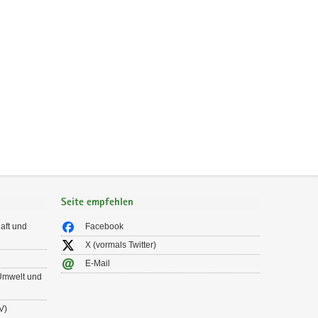
Seite empfehlen
aft und
Facebook
X (vormals Twitter)
E-Mail
 Umwelt und
V)