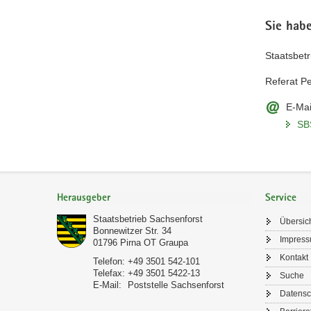
Sie hab
Staatsbetr
Referat Pe
E-Mai
SB
Footer-
Bereich
Herausgeber
Service
Staatsbetrieb Sachsenforst
Übersic
Bonnewitzer Str. 34
Impres
01796
Pirna OT Graupa
Kontakt
Telefon:
+49 3501 542-101
Telefax:
+49 3501 5422-13
Suche
E-Mail:
Poststelle Sachsenforst
Datensc