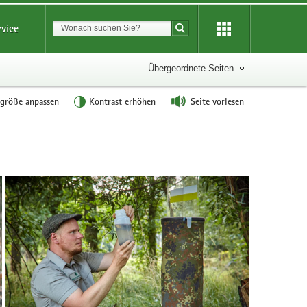
Suchbegriff
rvice
Suche starten
Übergeordnete Seiten
tgröße anpassen
Kontrast erhöhen
Seite vorlesen
Wir
sind
eine
praxisbezogene
Versuchs-
und
Forschungsinstitution
für