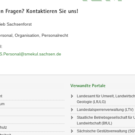
en Fragen? Kontaktieren Sie uns!
ieb Sachsenforst
rsonal, Organisation, Personalrecht
l:
S.Personal@smekul.sachsen.de
Verwandte Portale
ht
Landesamt für Umwelt, Landwirtsch
Geologie (LfULG)
sum
Landestalsperrenverwaltung (LTV)
Staatliche Betriebsgesellschaft für
Landwirtschaft (BfUL)
hutz
Sächsische Gestütsverwaltung (SG