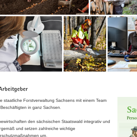
Wir
Als
zzentrum
sind
Teil
ähige
verantwortlich
der
er
und
Staatsverwaltu
kompetent
Sachsens
chaft
für
übernehmen
den
wir
Wald
zahlreiche
hungen
in
Verwaltungsau
Sachsen.
 Arbeitgeber
ie staatliche Forstverwaltung Sachsens mit einem Team
 Beschäftigten in ganz Sachsen.
bewirtschaften den sächsischen Staatswald integrativ und
rgemäß und setzen zahlreiche wichtige
urschutzmaßnahmen um.