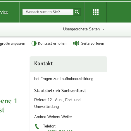
Suchbegriff
rvice
Suche starten
Übergeordnete Seiten
tgröße anpassen
Kontrast erhöhen
Seite vorlesen
Weitere
Kontakt
Information
bei Fragen zur Laufbahnausbildung
Staatsbetrieb Sachsenforst
Referat 12 - Aus-, Fort- und
bene 1
Umweltbildung
st
Andrea Webers-Weiler
Telefon: