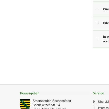
Wie
Wie
In 
we
Footer-
Bereich
Herausgeber
Service
Staatsbetrieb Sachsenforst
Übersic
Bonnewitzer Str. 34
Impres