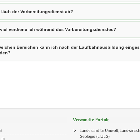
 läuft der Vorbereitungsdienst ab?
viel verdiene ich während des Vorbereitungsdienstes?
welchen Bereichen kann ich nach der Laufbahnausbildung einges
rden?
Verwandte Portale
ht
Landesamt für Umwelt, Landwirtsch
Geologie (LfULG)
sum