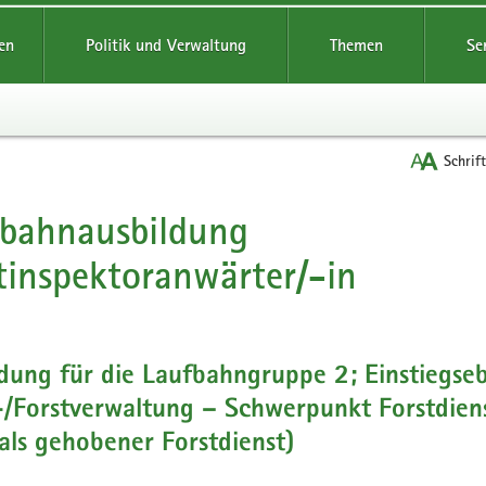
reifende
en
Politik und Verwaltung
Themen
Se
Schrif
bahnausbildung
t
tinspektoranwärter/-in
dung für die Laufbahngruppe 2; Einstiegse
-/Forstverwaltung – Schwerpunkt Forstdien
ls gehobener Forstdienst)