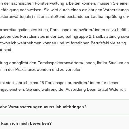
 in der sächsischen Forstverwaltung arbeiten können, müssen Sie eine
efähigung nachweisen. Sie wird durch einen einjährigen Vorbereitungs
pektoranwärterjahr) mit anschließend bestandener Laufbahnprüfung er
orbereitungsdienstes ist es, Forstinspektoranwärter/-innen so zu befäh
fgaben des Forstdienstes in der Laufbahngruppe 2.1 selbstständig sow
twortlich wahrnehmen können und im forstlichen Berufsfeld vielseitig
r sind.
dung ermöglicht den Forstinspektoranwärtern/-innen, ihr im Studium e
n in der Praxis anzuwenden und zu vertiefen.
st stellt jährlich circa 25 Forstinspektoranwärter/-innen für diesen
ngsdienst ein. Sie sind während der Ausbildung Beamte auf Widerruf.
che Voraussetzungen muss ich mitbringen?
 kann ich mich bewerben?