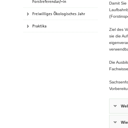
Forstreferendar/-in
Damit Sie
a
Laufbahnb
v
Freiwilliges Ökologisches Jahr
(Forstins
i
Praktika
g
Ziel des V
a
sie die Au
t
eigenveran
i
verwendba
o
n
Die Ausbil
Fachwisse
Sachsenfor
Vorbereitu
Wel
Wie