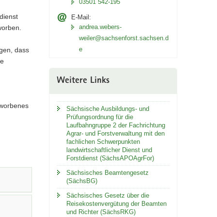
03501 542-195
dienst
E-Mail:
andrea.webers-
worben.
weiler@sachsenforst.sachsen.d
e
igen, dass
ie
Weitere Links
rworbenes
Sächsische Ausbildungs- und
Prüfungsordnung für die
Laufbahngruppe 2 der Fachrichtung
Agrar- und Forstverwaltung mit den
fachlichen Schwerpunkten
landwirtschaftlicher Dienst und
Forstdienst (SächsAPOAgrFor)
Sächsisches Beamtengesetz
(SächsBG)
Sächsisches Gesetz über die
Reisekostenvergütung der Beamten
und Richter (SächsRKG)