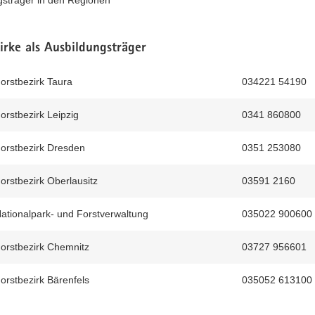
gsträger in den Regionen
irke als Ausbildungsträger
orstbezirk Taura
034221 54190
orstbezirk Leipzig
0341 860800
orstbezirk Dresden
0351 253080
orstbezirk Oberlausitz
03591 2160
ationalpark- und Forstverwaltung
035022 900600
orstbezirk Chemnitz
03727 956601
orstbezirk Bärenfels
035052 613100