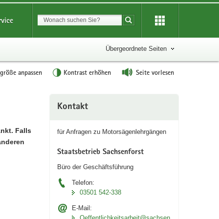
Suchbegriff
rvice
Suche starten
Übergeordnete Seiten
tgröße anpassen
Kontrast erhöhen
Seite vorlesen
Weitere
Kontakt
Information
nkt. Falls
für Anfragen zu Motorsägenlehrgängen
 anderen
Staatsbetrieb Sachsenforst
Büro der Geschäftsführung
Telefon:
03501 542-338
E-Mail:
Oeffentlichkeitsarbeit@sachsen