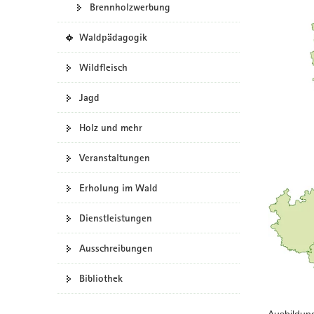
Brennholzwerbung
a
v
(
Waldpädagogik
i
i
g
n
Wildfleisch
e
a
i
t
Jagd
g
i
e
Holz und mehr
o
n
n
e
Veranstaltungen
s
W
Erholung im Wald
e
b
Dienstleistungen
-
P
o
Ausschreibungen
r
t
Bibliothek
a
l