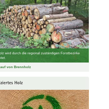
lz wird durch die regional zuständigen Forstbezirke
tet.
kauf von Brennholz
iziertes Holz