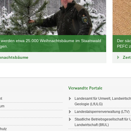
h werden etwa 25.000 Weihnachtsbäume im Staatswald
Der säc
gen.
PEFC zer
hnachtsbäume
Zert
Verwandte Portale
ht
Landesamt für Umwelt, Landwirtsch
Geologie (LfULG)
sum
Landestalsperrenverwaltung (LTV)
Staatliche Betriebsgesellschaft für
Landwirtschaft (BfUL)
hutz