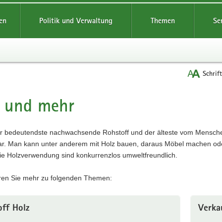
reifende
en
Politik und Verwaltung
Themen
Se
Schrif
z und mehr
t
er bedeutendste nachwachsende Rohstoff und der älteste vom Menschen g
r. Man kann unter anderem mit Holz bauen, daraus Möbel machen oder
die Holzverwendung sind konkurrenzlos umweltfreundlich.
hren Sie mehr zu folgenden Themen:
off Holz
Verka