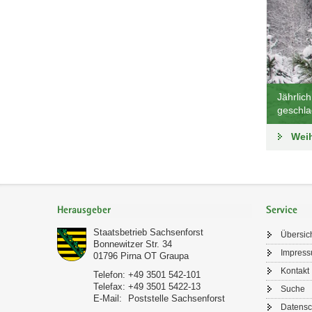
Jährlic
geschla
Wei
Footer-
Bereich
Herausgeber
Service
Staatsbetrieb Sachsenforst
Übersic
Bonnewitzer Str. 34
Impres
01796
Pirna OT Graupa
Kontakt
Telefon:
+49 3501 542-101
Telefax:
+49 3501 5422-13
Suche
E-Mail:
Poststelle Sachsenforst
Datensc