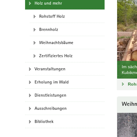
e
Holz und mehr
n
a
e
v
Rohstoff Holz
s
i
W
g
Brennholz
e
a
b
t
Weihnachtsbäume
-
P
i
o
Zertifiziertes Holz
o
r
n
Im säch
t
Veranstaltungen
Kubikme
a
l
Erholung im Wald
Rohs
w
e
Dienstleistungen
c
h
Weihn
Ausschreibungen
s
e
Bibliothek
l
n
)