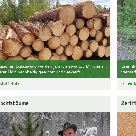
sischen Staatswald werden jährlich etwa 1,5 Millionen
Brennho
ter Holz nachhaltig geerntet und verkauft.
vermark
toff Holz
Ver
achtsbäume
Zertif