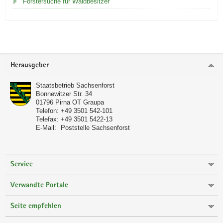
Förstersuche für Waldbesitzer
Footer-
Herausgeber
Bereich
Staatsbetrieb Sachsenforst
Bonnewitzer Str. 34
01796
Pirna OT Graupa
Telefon:
+49 3501 542-101
Telefax:
+49 3501 5422-13
E-Mail:
Poststelle Sachsenforst
Service
Verwandte Portale
Seite empfehlen