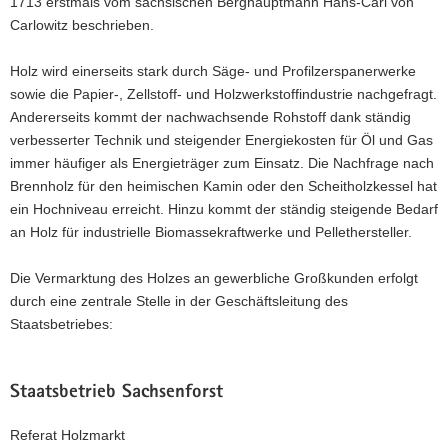
1713 erstmals vom sächsischen Berghauptmann Hans-Carl von
a
Carlowitz beschrieben.
v
i
Holz wird einerseits stark durch Säge- und Profilzerspanerwerke
g
sowie die Papier-, Zellstoff- und Holzwerkstoffindustrie nachgefragt.
a
Andererseits kommt der nachwachsende Rohstoff dank ständig
t
verbesserter Technik und steigender Energiekosten für Öl und Gas
i
immer häufiger als Energieträger zum Einsatz. Die Nachfrage nach
o
Brennholz für den heimischen Kamin oder den Scheitholzkessel hat
n
ein Hochniveau erreicht. Hinzu kommt der ständig steigende Bedarf
an Holz für industrielle Biomassekraftwerke und Pellethersteller.
Die Vermarktung des Holzes an gewerbliche Großkunden erfolgt
durch eine zentrale Stelle in der Geschäftsleitung des
Staatsbetriebes:
Staatsbetrieb Sachsenforst
Referat Holzmarkt