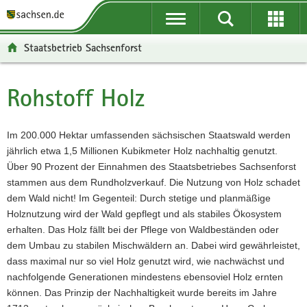
P
P
H
W
F
o
o
a
e
o
r
r
u
i
o
Staatsbetrieb Sachsenforst
t
t
p
t
t
a
a
t
e
e
l
l
i
r
r
Rohstoff Holz
Hauptinhalt
ü
n
n
e
-
b
a
h
I
B
e
v
a
n
e
Im 200.000 Hektar umfassenden sächsischen Staatswald werden
r
i
l
f
r
jährlich etwa 1,5 Millionen Kubikmeter Holz nachhaltig genutzt.
g
g
t
o
e
Über 90 Prozent der Einnahmen des Staatsbetriebes Sachsenforst
r
a
r
i
stammen aus dem Rundholzverkauf. Die Nutzung von Holz schadet
e
t
m
c
dem Wald nicht! Im Gegenteil: Durch stetige und planmäßige
i
i
a
h
Holznutzung wird der Wald gepflegt und als stabiles Ökosystem
f
o
t
erhalten. Das Holz fällt bei der Pflege von Waldbeständen oder
e
n
i
dem Umbau zu stabilen Mischwäldern an. Dabei wird gewährleistet,
n
o
dass maximal nur so viel Holz genutzt wird, wie nachwächst und
d
n
nachfolgende Generationen mindestens ebensoviel Holz ernten
e
können. Das Prinzip der Nachhaltigkeit wurde bereits im Jahre
N