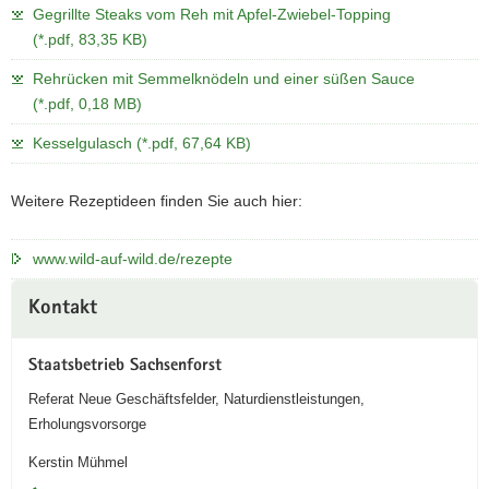
Gegrillte Steaks vom Reh mit Apfel-Zwiebel-Topping
a
(*.pdf, 83,35 KB)
v
i
Rehrücken mit Semmelknödeln und einer süßen Sauce
g
(*.pdf, 0,18 MB)
a
Kesselgulasch (*.pdf, 67,64 KB)
t
i
o
Weitere Rezeptideen finden Sie auch hier:
n
www.wild-auf-wild.de/rezepte
Weitere
Kontakt
Information
Staatsbetrieb Sachsenforst
Referat Neue Geschäftsfelder, Naturdienstleistungen,
Erholungsvorsorge
Kerstin Mühmel