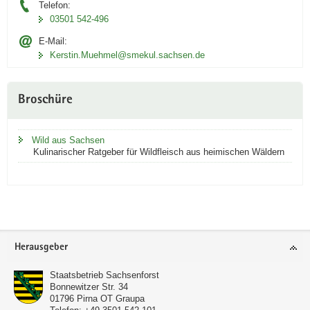
Telefon:
03501 542-496
E-Mail:
Kerstin.Muehmel@smekul.sachsen.de
Broschüre
Wild aus Sachsen
Kulinarischer Ratgeber für Wildfleisch aus heimischen Wäldern
Footer-
Herausgeber
Bereich
Staatsbetrieb Sachsenforst
Bonnewitzer Str. 34
01796
Pirna OT Graupa