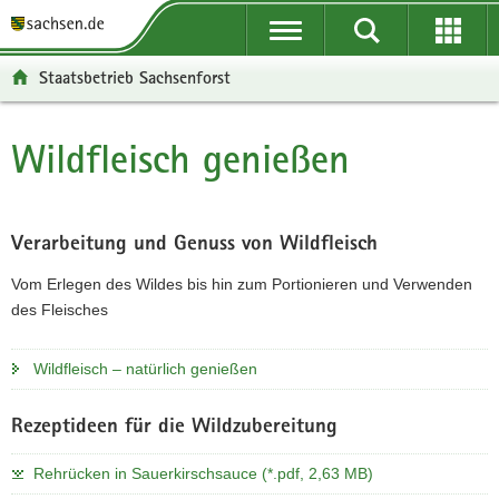
P
P
H
W
F
o
o
a
e
o
r
r
u
i
o
Staatsbetrieb Sachsenforst
t
t
p
t
t
a
a
t
e
e
l
l
i
r
r
Wildfleisch genießen
Hauptinhalt
ü
n
n
e
-
b
a
h
I
B
e
v
a
n
e
r
i
l
f
r
Verarbeitung und Genuss von Wildfleisch
g
g
t
o
e
Vom Erlegen des Wildes bis hin zum Portionieren und Verwenden
r
a
r
i
des Fleisches
e
t
m
c
i
i
a
h
Wildfleisch – natürlich genießen
f
o
t
e
n
i
n
o
Rezeptideen für die Wildzubereitung
d
n
e
Rehrücken in Sauerkirschsauce (*.pdf, 2,63 MB)
N