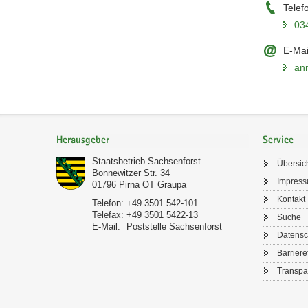
Telef
03
E-Mai
an
Footer-
Bereich
Herausgeber
Service
Staatsbetrieb Sachsenforst
Übersic
Bonnewitzer Str. 34
Impres
01796
Pirna OT Graupa
Kontakt
Telefon:
+49 3501 542-101
Telefax:
+49 3501 5422-13
Suche
E-Mail:
Poststelle Sachsenforst
Datensc
Barriere
Transpa