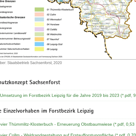
er: Staatsbetrieb Sachsenforst, 2020
hutzkonzept Sachsenforst
Umsetzung im Forstbezirk Leipzig für die Jahre 2019 bis 2023 (*.pdf, 
 Einzelvorhaben im Forstbezirk Leipzig
evier Thümmlitz-Klosterbuch - Erneuerung Obstbaumwiese (*.pdf, 0,53
vier Collm - Waldrandgestaltung auf Erstaufforstungsfläche (*.pdf, 0,7