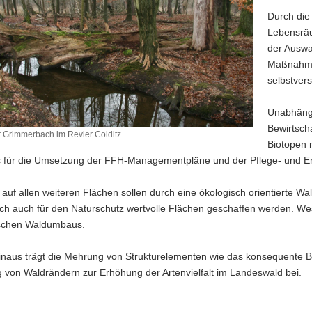
Durch die
Lebensräu
der Auswa
Maßnahmen
selbstver
Unabhängi
Bewirtsch
r Grimmerbach im Revier Colditz
Biotopen 
 für die Umsetzung der FFH-Managementpläne und der Pflege- und Ent
ach
auf allen weiteren Flächen sollen durch eine ökologisch orientierte W
h auch für den Naturschutz wertvolle Flächen geschaffen werden. Wesen
schen Waldumbaus.
inaus trägt die Mehrung von Strukturelementen wie das konsequente 
 von Waldrändern zur Erhöhung der Artenvielfalt im Landeswald bei.