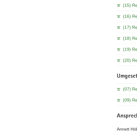
(15) Re
(16) Re
(17) Re
(18) R
(19) R
(20) Re
Umgesetz
(07) R
(09) R
Ansprec
Annett Hö