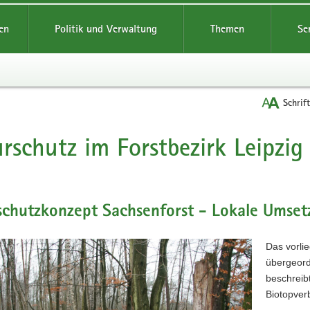
reifende
en
Politik und Verwaltung
Themen
Se
Schrif
rschutz im Forstbezirk Leipzig
t
chutzkonzept Sachsenforst - Lokale Umsetz
Das vorli
übergeord
beschreib
Biotopver