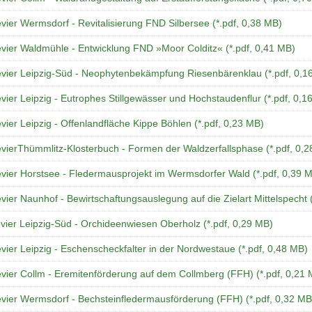
vier Wermsdorf - Revitalisierung FND Silbersee (*.pdf, 0,38 MB)
evier Waldmühle - Entwicklung FND »Moor Colditz« (*.pdf, 0,41 MB)
evier Leipzig-Süd - Neophytenbekämpfung Riesenbärenklau (*.pdf, 0,1
vier Leipzig - Eutrophes Stillgewässer und Hochstaudenflur (*.pdf, 0,1
vier Leipzig - Offenlandfläche Kippe Böhlen (*.pdf, 0,23 MB)
evierThümmlitz-Klosterbuch - Formen der Waldzerfallsphase (*.pdf, 0,
evier Horstsee - Fledermausprojekt im Wermsdorfer Wald (*.pdf, 0,39 
vier Naunhof - Bewirtschaftungsauslegung auf die Zielart Mittelspecht 
vier Leipzig-Süd - Orchideenwiesen Oberholz (*.pdf, 0,29 MB)
vier Leipzig - Eschenscheckfalter in der Nordwestaue (*.pdf, 0,48 MB)
evier Collm - Eremitenförderung auf dem Collmberg (FFH) (*.pdf, 0,21
evier Wermsdorf - Bechsteinfledermausförderung (FFH) (*.pdf, 0,32 MB