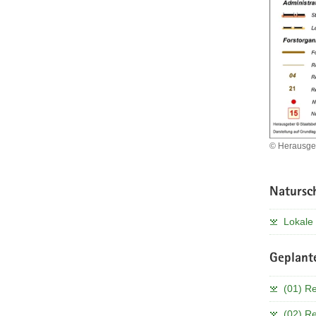
© Herausgeb
Natursc
Lokale 
Geplante
(01) R
(02) Re