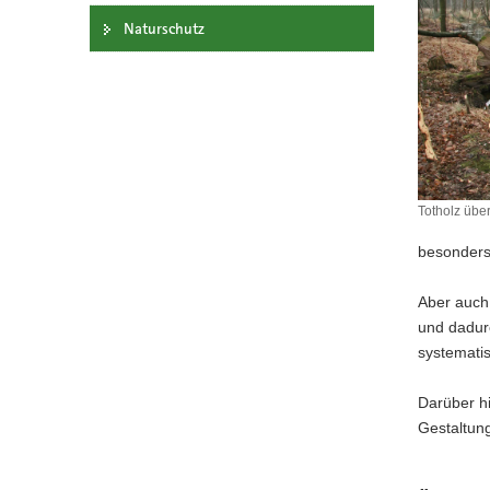
a
Naturschutz
v
i
g
a
t
i
o
Totholz übe
n
Totholz
über
besonders
Grimmerb
im
Aber auch 
Revier
und dadurc
Colditz
systemati
Darüber h
Gestaltung