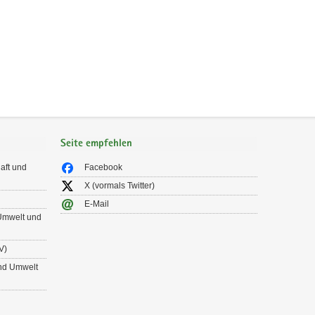
Seite empfehlen
aft und
Facebook
X (vormals Twitter)
E-Mail
 Umwelt und
V)
und Umwelt