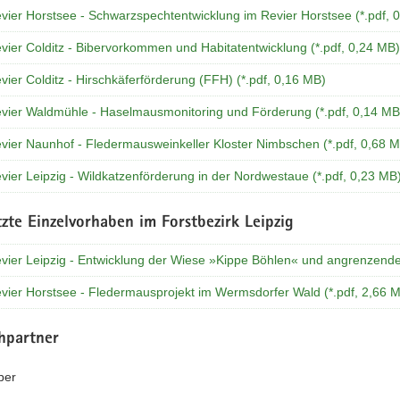
vier Horstsee - Schwarzspechtentwicklung im Revier Horstsee (*.pdf, 
vier Colditz - Bibervorkommen und Habitatentwicklung (*.pdf, 0,24 MB)
vier Colditz - Hirschkäferförderung (FFH) (*.pdf, 0,16 MB)
evier Waldmühle - Haselmausmonitoring und Förderung (*.pdf, 0,14 MB
evier Naunhof - Fledermausweinkeller Kloster Nimbschen (*.pdf, 0,68 
vier Leipzig - Wildkatzenförderung in der Nordwestaue (*.pdf, 0,23 MB
te Einzelvorhaben im Forstbezirk Leipzig
evier Leipzig - Entwicklung der Wiese »Kippe Böhlen« und angrenzende
evier Horstsee - Fledermausprojekt im Wermsdorfer Wald (*.pdf, 2,66 
hpartner
ber