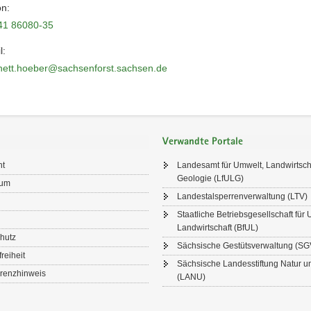
on:
41 86080-35
l:
nett.hoeber@sachsenforst.sachsen.de
Verwandte Portale
ht
Landesamt für Umwelt, Landwirtsch
Geologie (LfULG)
sum
Landestalsperrenverwaltung (LTV)
Staatliche Betriebsgesellschaft für
Landwirtschaft (BfUL)
hutz
Sächsische Gestütsverwaltung (SG
freiheit
Sächsische Landesstiftung Natur 
renzhinweis
(LANU)