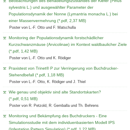
Beobachtungen des Benadelungszustandes der Kiefer (Pinus
sylvestris L.) und ausgewählter Parameter der
Populationsdynamik der Nonne (Lymantria monacha L.) bei
einer Massenvermehrung (*.pdf, 2,37 MB)
Poster von L.-F. Otto und F. Matschulla
Monitoring der Populationsdynamik forstschädlicher
Kurzschwanzmäuse (Arvicolinae) im Kontext waldbaulicher Ziele
(*.pdf, 1,42 MB)
Poster von L.-F. Otto und K. Rödiger
Praxistest von Trinet® P zur Verringerung von Buchdrucker-
Stehendbefall (*.pdf, 1,18 MB)
Poster von L.-F. Otto, K. Rödiger und J. Thiel
Wie genau und objektiv sind alte Standortskarten?
(*.pdf, 0,51 MB)
Poster von R. Petzold, R. Gemballa und Th. Behrens
Monitoring und Bekämpfung des Buchdruckers - Eine
Simulationsstudie mit dem individuenbasierten Modell IPS
(Infestation Pattern Simulation) (*.pdf, 1,22 MB)