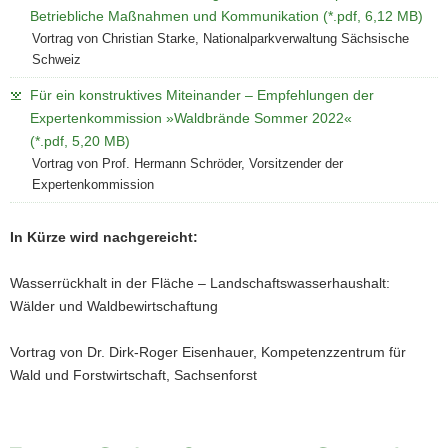
Betriebliche Maßnahmen und Kommunikation (*.pdf, 6,12 MB)
a
Vortrag von Christian Starke, Nationalparkverwaltung Sächsische
v
Schweiz
i
g
Für ein konstruktives Miteinander – Empfehlungen der
a
Expertenkommission »Waldbrände Sommer 2022«
t
(*.pdf, 5,20 MB)
i
Vortrag von Prof. Hermann Schröder, Vorsitzender der
o
Expertenkommission
n
In Kürze wird nachgereicht:
Wasserrückhalt in der Fläche – Landschaftswasserhaushalt:
Wälder und Waldbewirtschaftung
Vortrag von Dr. Dirk-Roger Eisenhauer, Kompetenzzentrum für
Wald und Forstwirtschaft, Sachsenforst