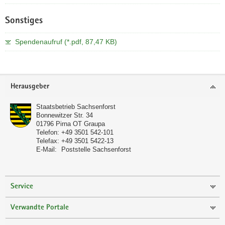
Sonstiges
Spendenaufruf (*.pdf, 87,47 KB)
Weitere
Information
Footer-
Herausgeber
Bereich
Staatsbetrieb Sachsenforst
Bonnewitzer Str. 34
01796
Pirna OT Graupa
Telefon:
+49 3501 542-101
Telefax:
+49 3501 5422-13
E-Mail:
Poststelle Sachsenforst
Service
Verwandte Portale