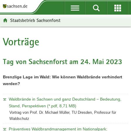
P
P
H
W
F
o
o
a
e
o
r
r
u
i
o
Staatsbetrieb Sachsenforst
t
t
p
t
t
a
a
t
e
e
l
l
i
r
r
Vorträge
Hauptinhalt
ü
n
n
e
-
b
a
h
I
B
e
v
a
n
e
Tag von Sachsenforst am 24. Mai 2023
r
i
l
f
r
g
g
t
o
e
Brenzlige Lage im Wald: Wie können Waldbrände verhindert
r
a
r
i
werden?
e
t
m
c
i
i
a
h
f
o
t
Waldbrände in Sachsen und ganz Deutschland − Bedeutung,
e
n
i
Stand, Perspektiven (*.pdf, 8,71 MB)
n
o
Vortrag von Prof. Dr. Michael Müller, TU Dresden, Professur für
d
n
Waldschutz
e
Präventives Waldbrandmanagement im Nationalpark:
N