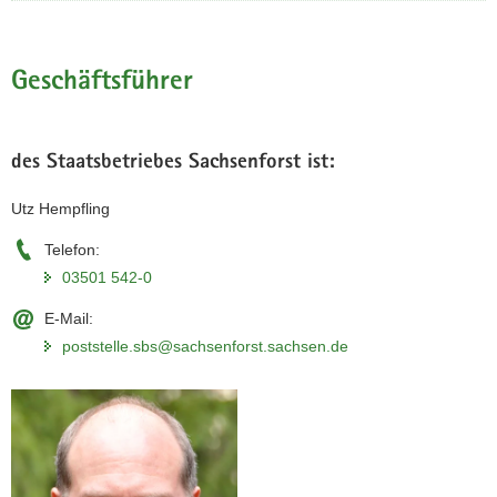
a
v
i
Geschäftsführer
g
a
t
des Staatsbetriebes Sachsenforst ist:
i
o
Utz Hempfling
n
Telefon:
03501 542-0
E-Mail:
poststelle.sbs@sachsenforst.sachsen.de