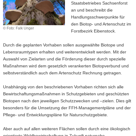
Staatsbetriebes Sachsenforst
a
an und beschreibt die
v
Handlungsschwerpunkte für
i
den Biotop- und Artenschutz im
g
© Foto: Falk Unger
Forstbezirk Eibenstock.
a
t
Durch die geplanten Vorhaben sollen ausgewählte Biotope und
i
Lebensraumtypen erhalten und weiterentwickelt werden. Mit der
o
Auswahl von Zielarten und die Förderung dieser durch spezielle
n
Maßnahmen wird dem gesetzlich verankerten Biotopverbund und
selbstverständlich auch dem Artenschutz Rechnung getragen.
Unabhängig von den beschriebenen Vorhaben richten sich alle
Bewirtschaftungsmaßnahmen in Schutzgebieten und geschützten
Biotopen nach den jeweiligen Schutzzwecken und –zielen. Dies gilt
besonders für die Umsetzung der FFH-Managementpläne und der
Pflege- und Entwicklungspläne für Naturschutzgebiete.
Aber auch auf allen weiteren Flächen sollen durch eine ökologisch
orientierte Waldbewirtschaftung in Zukunft naturnahe