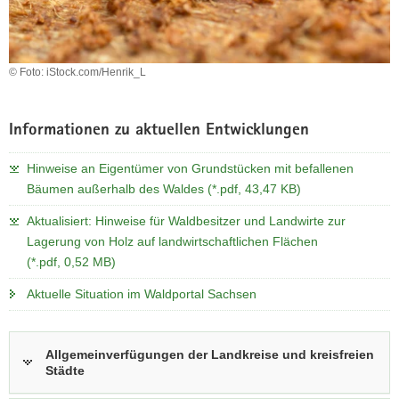
a
v
i
© Foto: iStock.com/Henrik_L
g
a
t
Informationen zu aktuellen Entwicklungen
i
o
Hinweise an Eigentümer von Grundstücken mit befallenen
n
Bäumen außerhalb des Waldes (*.pdf, 43,47 KB)
Aktualisiert: Hinweise für Waldbesitzer und Landwirte zur
Lagerung von Holz auf landwirtschaftlichen Flächen
(*.pdf, 0,52 MB)
Aktuelle Situation im Waldportal Sachsen
Allgemeinverfügungen der Landkreise und kreisfreien
Städte