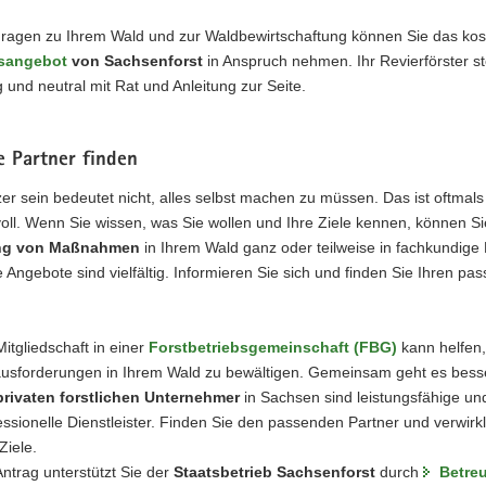
 Fragen zu Ihrem Wald und zur Waldbewirtschaftung können Sie das kos
sangebot
von Sachsenforst
in Anspruch nehmen. Ihr Revierförster s
 und neutral mit Rat und Anleitung zur Seite.
e Partner finden
er sein bedeutet nicht, alles selbst machen zu müssen. Das ist oftmal
voll. Wenn Sie wissen, was Sie wollen und Ihre Ziele kennen, können Si
ng von Maßnahmen
in Ihrem Wald ganz oder teilweise in fachkundig
 Angebote sind vielfältig. Informieren Sie sich und finden Sie Ihren pa
Mitgliedschaft in einer
Forstbetriebsgemeinschaft (FBG)
kann helfen,
usforderungen in Ihrem Wald zu bewältigen. Gemeinsam geht es bess
privaten forstlichen Unternehmer
in Sachsen sind leistungsfähige un
essionelle Dienstleister. Finden Sie den passenden Partner und verwirk
Ziele.
Antrag unterstützt Sie der
Staatsbetrieb Sachsenforst
durch
Betre