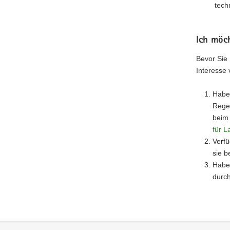
tech
Ich möch
Bevor Sie
Interesse
Habe 
Regel
beim 
für L
Verfü
sie b
Habe
durch
Footer-