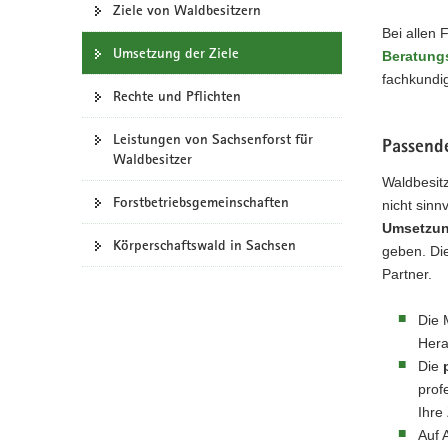
Ziele von Waldbesitzern
a
Bei allen
v
Umsetzung der Ziele
Beratung
i
fachkundig
g
Rechte und Pflichten
a
t
Leistungen von Sachsenforst für
Passend
Waldbesitzer
i
Waldbesitz
o
Forstbetriebs­gemeinschaften
nicht sinn
n
Umsetzu
Körperschafts­wald in Sachsen
geben. Die
Partner.
Die 
Hera
Die
prof
Ihre 
Auf 