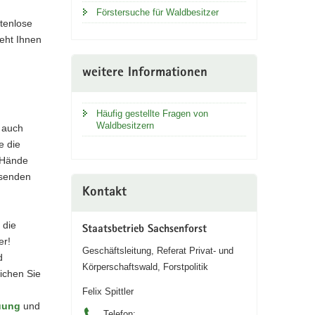
Förstersuche für Waldbesitzer
tenlose
teht Ihnen
weitere Informationen
Häufig gestellte Fragen von
Waldbesitzern
s auch
e die
e Hände
ssenden
Kontakt
 die
Staatsbetrieb Sachsenforst
er!
Geschäftsleitung, Referat Privat- und
d
Körperschaftswald, Forstpolitik
lichen Sie
Felix Spittler
uung
und
Telefon: