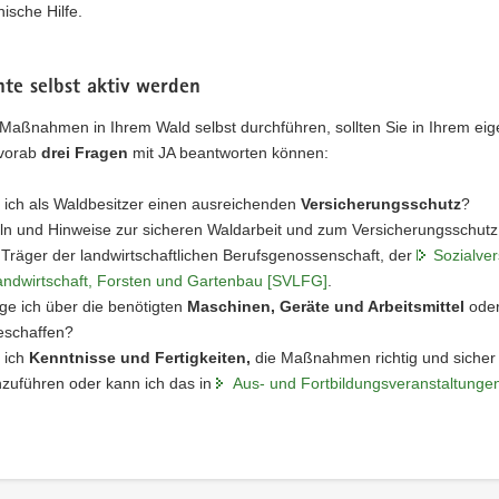
nische Hilfe.
te selbst aktiv werden
 Maßnahmen in Ihrem Wald selbst durchführen, sollten Sie in Ihrem ei
 vorab
drei Fragen
mit JA beantworten können:
ich als Waldbesitzer einen ausreichenden
Versicherungsschutz
?
n und Hinweise zur sicheren Waldarbeit und zum Versicherungsschutz 
Träger der landwirtschaftlichen Berufsgenossenschaft, der
Sozialve
andwirtschaft, Forsten und Gartenbau [SVLFG]
.
ge ich über die benötigten
Maschinen, Geräte und Arbeitsmittel
oder
eschaffen?
 ich
Kenntnisse und Fertigkeiten,
die Maßnahmen richtig und sicher
zuführen oder kann ich das in
Aus- und Fortbildungsveranstaltunge