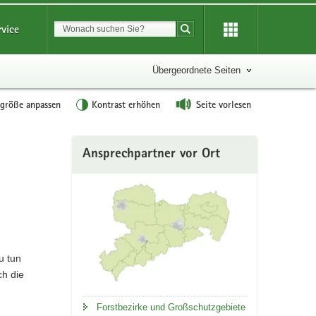
Suchbegriff
rvice
Suche starten
Übergeordnete Seiten
tgröße anpassen
Kontrast erhöhen
Seite vorlesen
Weitere
Ansprechpartner vor Ort
Information
u tun
ch die
Forstbezirke und Großschutzgebiete