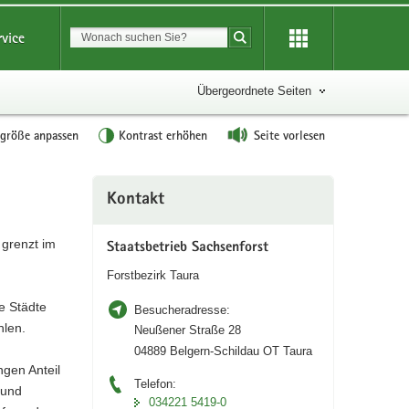
Suchbegriff
rvice
Suche starten
Übergeordnete Seiten
tgröße anpassen
Kontrast erhöhen
Seite vorlesen
Weitere
Kontakt
Information
 grenzt im
Staatsbetrieb Sachsenforst
Forstbezirk Taura
e Städte
Besucheradresse:
hlen.
Neußener Straße 28
04889 Belgern-Schildau OT Taura
ngen Anteil
Telefon:
 und
034221 5419-0