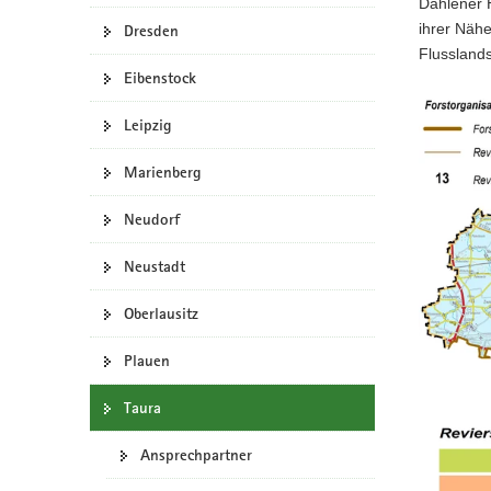
Dahlener H
a
ihrer Näh
Dresden
v
Flusslands
i
Eibenstock
g
Leipzig
a
t
Marienberg
i
o
Neudorf
n
Neustadt
Oberlausitz
Plauen
Taura
Ansprechpartner