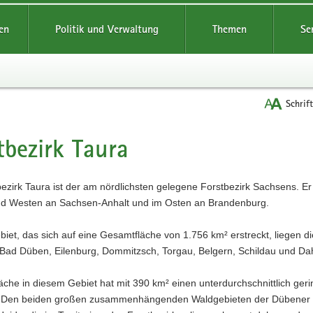
reifende
en
Politik und Verwaltung
Themen
Se
Schrif
tbezirk Taura
t
ezirk Taura ist der am nördlichsten gelegene Forstbezirk Sachsens. Er
d Westen an Sachsen-Anhalt und im Osten an Brandenburg.
iet, das sich auf eine Gesamtfläche von 1.756 km² erstreckt, liegen di
, Bad Düben, Eilenburg, Dommitzsch, Torgau, Belgern, Schildau und Da
äche in diesem Gebiet hat mit 390 km² einen unterdurchschnittlich geri
 Den beiden großen zusammenhängenden Waldgebieten der Dübener