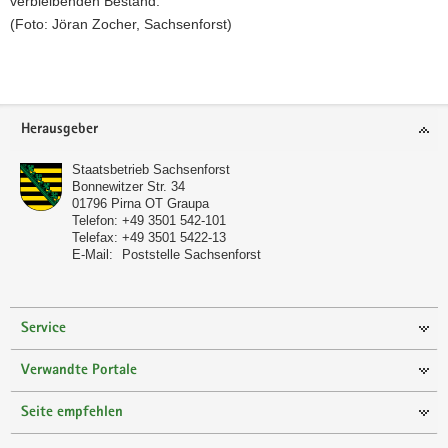
verbleibenden Bestand.
(Foto: Jöran Zocher, Sachsenforst)
Weitere
Information
Footer-
Herausgeber
Bereich
Staatsbetrieb Sachsenforst
Bonnewitzer Str. 34
01796
Pirna OT Graupa
Telefon:
+49 3501 542-101
Telefax:
+49 3501 5422-13
E-Mail:
Poststelle Sachsenforst
Service
Verwandte Portale
Seite empfehlen