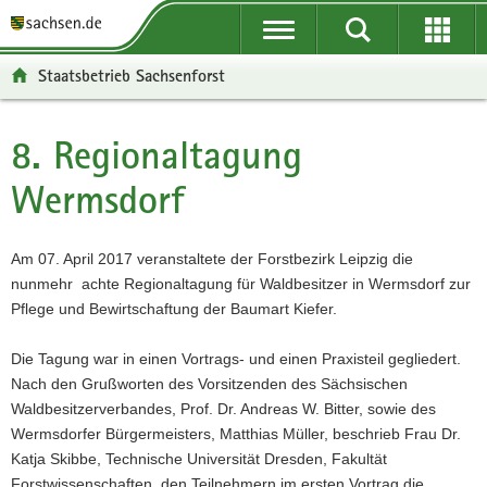
P
P
H
W
F
o
o
a
e
o
r
r
u
i
o
Staatsbetrieb Sachsenforst
t
t
p
t
t
a
a
t
e
e
l
l
i
r
r
8. Regionaltagung
Hauptinhalt
ü
n
n
e
-
Wermsdorf
b
a
h
I
B
e
v
a
n
e
r
i
l
f
r
Am 07. April 2017 veranstaltete der Forstbezirk Leipzig die
g
g
t
o
e
nunmehr achte Regionaltagung für Waldbesitzer in Wermsdorf zur
r
a
r
i
Pflege und Bewirtschaftung der Baumart Kiefer.
e
t
m
c
i
i
a
h
Die Tagung war in einen Vortrags- und einen Praxisteil gegliedert.
f
o
t
Nach den Grußworten des Vorsitzenden des Sächsischen
e
n
i
Waldbesitzerverbandes, Prof. Dr. Andreas W. Bitter, sowie des
n
o
Wermsdorfer Bürgermeisters, Matthias Müller, beschrieb Frau Dr.
d
n
Katja Skibbe, Technische Universität Dresden, Fakultät
e
Forstwissenschaften, den Teilnehmern im ersten Vortrag die
N