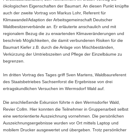
ökologischen Eigenschaften der Baumart. An diesen Punkt knüpfte
a
auch der zweite Vortrag von Markus Lohr, Referent für
v
Klimawandel/Adaption der Arbeitsgemeinschaft Deutscher
i
Waldbesitzerverbände an. Er erläuterte anschaulich und mit
g
regionalem Bezug die zu erwartenden Klimaveränderungen und
a
beschrieb Möglichkeiten, die damit verbundenen Risiken für die
t
Baumart Kiefer z.B. durch die Anlage von Mischbeständen,
i
Verkürzung der Umtriebszeiten und Pflege der Einzelbäume zu
o
begrenzen.
n
Im dritten Vortrag des Tages griff Sven Martens, Waldbaureferent
des Staatsbetriebes Sachsenforst die Ergebnisse von drei
ertragskundlichen Versuchen im Wermsdorf Wald auf.
Die anschließende Exkursion führte n den Wermsdorfer Wald,
Revier Collm. Hier konnten die Teilnehmer in Gruppenarbeit selbst
eine wertorientierte Auszeichnung vornehmen. Die persönlichen
Auszeichnungsergebnisse wurden vor Ort mittels Laptop und
mobilem Drucker ausgewertet und übergeben. Trotz persönlicher