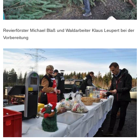
a
v
i
g
Revierförster Michael Blaß und Waldarbeiter Klaus Leupert bei der
a
Vorbereitung
t
i
o
n