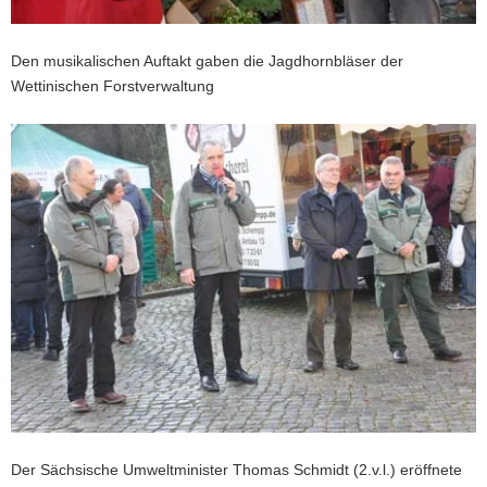
a
v
Den musikalischen Auftakt gaben die Jagdhornbläser der
i
Wettinischen Forstverwaltung
g
a
t
i
o
n
Der Sächsische Umweltminister Thomas Schmidt (2.v.l.) eröffnete