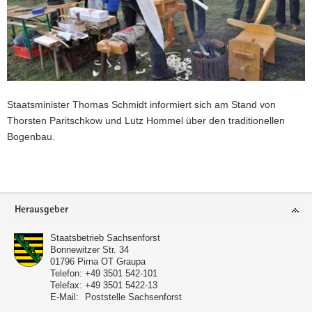
Staatsminister Thomas Schmidt informiert sich am Stand von
Thorsten Paritschkow und Lutz Hommel über den traditionellen
Bogenbau.
Weitere
Information
Footer-
Herausgeber
Bereich
Staatsbetrieb Sachsenforst
Bonnewitzer Str. 34
01796
Pirna OT Graupa
Telefon:
+49 3501 542-101
Telefax:
+49 3501 5422-13
E-Mail:
Poststelle Sachsenforst