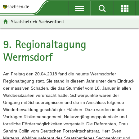
P
P
H
W
F
o
o
a
e
o
r
r
u
i
o
Staatsbetrieb Sachsenforst
t
t
p
t
t
a
a
t
e
e
l
l
i
r
r
9. Regionaltagung
Hauptinhalt
ü
n
n
e
-
Wermsdorf
b
a
h
I
B
e
v
a
n
e
r
i
l
f
r
Am Freitag den 20.04.2018 fand die neunte Wermsdorfer
g
g
t
o
e
Regionaltagung statt. Sie stand in diesem Jahr unter dem Eindruck
r
a
r
i
der massiven Schäden, die das Sturmtief vom 18. Januar in allen
e
t
m
c
Waldbesitzarten verursacht hatte. Schwerpunkte waren der
i
i
a
h
Umgang mit Schadereignissen und die im Anschluss folgende
f
o
t
Wiederbewaldung geschädigter Flächen. Dazu wurden in drei
e
n
i
Vorträgen Risikomanagement, Naturverjüngungspotentiale und
n
o
forstliche Fördermöglichkeiten vorgestellt. Die Referenten, Frau
d
n
Sandra Collin vom Deutschen Forstwirtschaftsrat, Herr Sven
e
Martens, Waldbaureferent des Staatsbetriebes Sachsenforst und
N