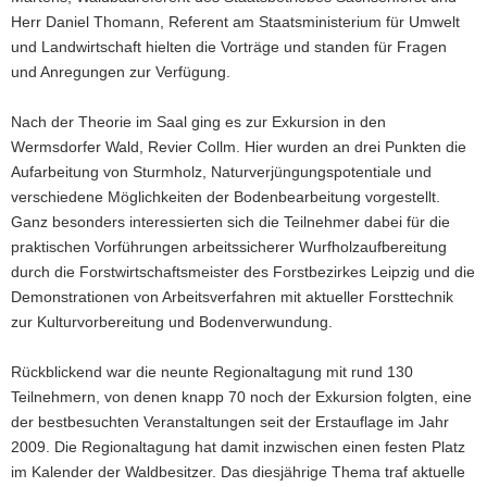
Herr Daniel Thomann, Referent am Staatsministerium für Umwelt
a
und Landwirtschaft hielten die Vorträge und standen für Fragen
v
und Anregungen zur Verfügung.
i
g
Nach der Theorie im Saal ging es zur Exkursion in den
a
Wermsdorfer Wald, Revier Collm. Hier wurden an drei Punkten die
t
Aufarbeitung von Sturmholz, Naturverjüngungspotentiale und
i
verschiedene Möglichkeiten der Bodenbearbeitung vorgestellt.
o
Ganz besonders interessierten sich die Teilnehmer dabei für die
n
praktischen Vorführungen arbeitssicherer Wurfholzaufbereitung
durch die Forstwirtschaftsmeister des Forstbezirkes Leipzig und die
Demonstrationen von Arbeitsverfahren mit aktueller Forsttechnik
zur Kulturvorbereitung und Bodenverwundung.
Rückblickend war die neunte Regionaltagung mit rund 130
Teilnehmern, von denen knapp 70 noch der Exkursion folgten, eine
der bestbesuchten Veranstaltungen seit der Erstauflage im Jahr
2009. Die Regionaltagung hat damit inzwischen einen festen Platz
im Kalender der Waldbesitzer. Das diesjährige Thema traf aktuelle