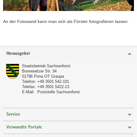
An der Fotowand kann man sich als Förster fotografieren lassen.
Weitere
Information
Footer-
Herausgeber
Bereich
Staatsbetrieb Sachsenforst
Bonnewitzer Str. 34
01796
Pirna OT Graupa
Telefon:
+49 3501 542-101
Telefax:
+49 3501 5422-13
E-Mail:
Poststelle Sachsenforst
Service
Verwandte Portale