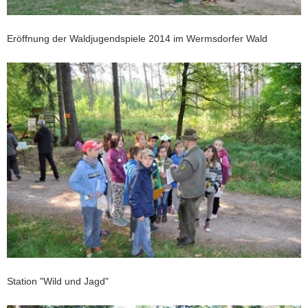
a
v
Eröffnung der Waldjugendspiele 2014 im Wermsdorfer Wald
i
g
a
t
i
o
n
Station "Wild und Jagd"