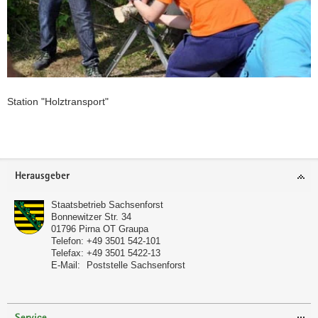
Station "Holztransport"
Weitere
Information
Footer-
Herausgeber
Bereich
Staatsbetrieb Sachsenforst
Bonnewitzer Str. 34
01796
Pirna OT Graupa
Telefon:
+49 3501 542-101
Telefax:
+49 3501 5422-13
E-Mail:
Poststelle Sachsenforst