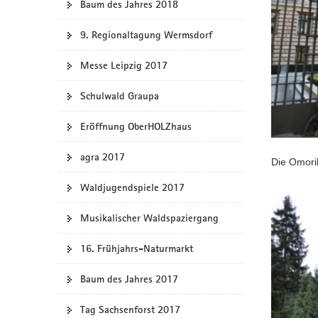
Baum des Jahres 2018
a
v
9. Regionaltagung Wermsdorf
i
g
Messe Leipzig 2017
a
Schulwald Graupa
t
i
Eröffnung OberHOLZhaus
o
n
agra 2017
Die Omori
Waldjugendspiele 2017
Musikalischer Waldspaziergang
16. Frühjahrs-Naturmarkt
Baum des Jahres 2017
Tag Sachsenforst 2017