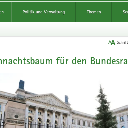
reifende
en
Politik und Verwaltung
Themen
Se
Schrif
nachtsbaum für den Bundesra
t