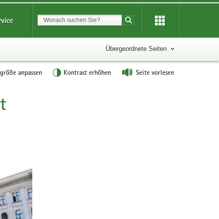
Suchbegriff
rvice
Suche starten
Übergeordnete Seiten
tgröße anpassen
Kontrast erhöhen
Seite vorlesen
t
Weitere
Information